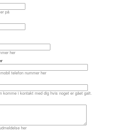
ler på
ummer her
er
 mobil telefon nummer her
an komme i kontakt med dig hvis noget er gået galt.
 udmeldelse her