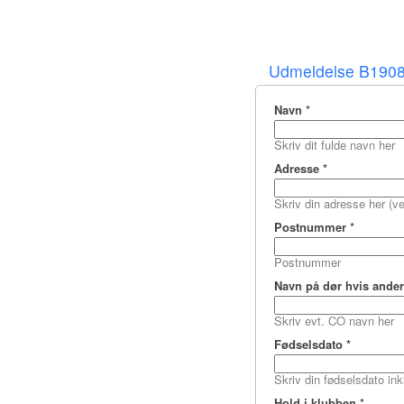
Udmeldelse B190
Navn
*
Skriv dit fulde navn her
Adresse
*
Skriv din adresse her (
Postnummer
*
Postnummer
Navn på dør hvis ande
Skriv evt. CO navn her
Fødselsdato
*
Skriv din fødselsdato inkl
Hold i klubben
*