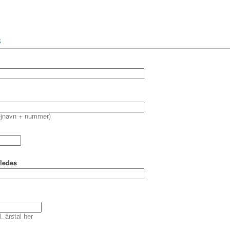
8
vejnavn + nummer)
rledes
. årstal her