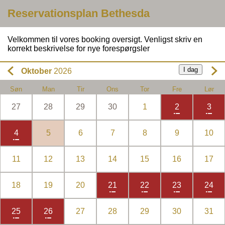
Reservationsplan Bethesda
Velkommen til vores booking oversigt. Venligst skriv en
korrekt beskrivelse for nye forespørgsler
I dag
Oktober
2026
Søn
Man
Tir
Ons
Tor
Fre
Lør
27
28
29
30
1
2
3
4
5
6
7
8
9
10
11
12
13
14
15
16
17
18
19
20
21
22
23
24
25
26
27
28
29
30
31