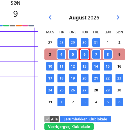
SØN
9
August
2026
MAN
TIR
ONS
TOR
FRE
LØR
SØN
27
28
29
30
31
1
2
3
4
5
6
7
8
9
10
11
12
13
14
15
16
17
18
19
20
21
22
23
24
25
26
27
28
29
30
31
1
2
3
4
5
6
Alle
Lerumbakken Klublokale
Voerbjergvej Klublokale