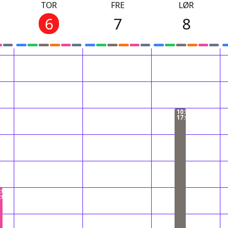
TOR
FRE
LØR
6
7
8
10:00 −
17:00
:00 −
:00