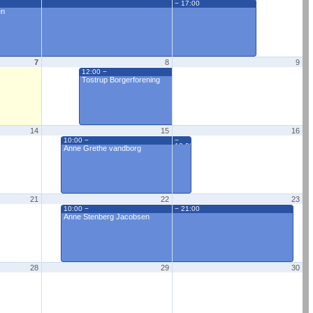
− 17:00
en
7
8
9
12:00 −
Tostrup Borgerforening
14
15
16
10:00 −
−
10:00
Anne Grethe vandborg
21
22
23
10:00 −
− 21:00
Anne Stenberg Jacobsen
28
29
30