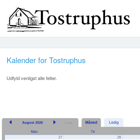
Kalender for Tostruphus
Udfyld venligst alle felter.
Måned
Ledig
August 2026
I dag
Man
Tir
27
28