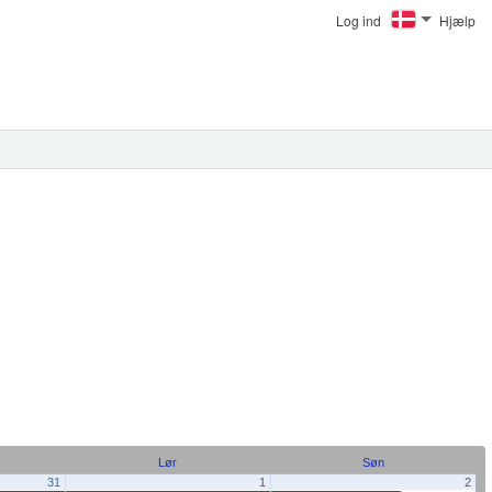
Log ind
Hjælp
Lør
Søn
31
1
2