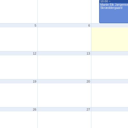
10:00 −
Martin Eik Jørgens
Skræddergaard
5
6
12
13
19
20
26
27