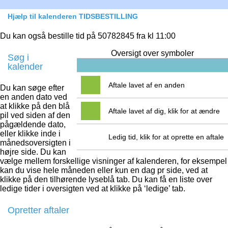
Hjælp til kalenderen TIDSBESTILLING
Du kan også bestille tid på 50782845 fra kl 11:00
Oversigt over symboler
Søg i
kalender
Aftale lavet af en anden
Du kan søge efter
en anden dato ved
at klikke på den blå
Aftale lavet af dig, klik for at ændre
pil ved siden af den
pågældende dato,
eller klikke inde i
Ledig tid, klik for at oprette en aftale
månedsoversigten i
højre side. Du kan
vælge mellem forskellige visninger af kalenderen, for eksempel
kan du vise hele måneden eller kun en dag pr side, ved at
klikke på den tilhørende lyseblå tab. Du kan få en liste over
ledige tider i oversigten ved at klikke på ‘ledige’ tab.
Opretter aftaler