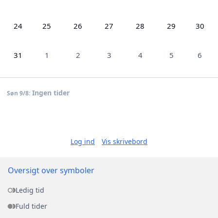
24
25
26
27
28
29
30
31
1
2
3
4
5
6
Ingen tider
Søn 9/8:
Log ind
Vis skrivebord
Oversigt over symboler
Ledig tid
Fuld tider