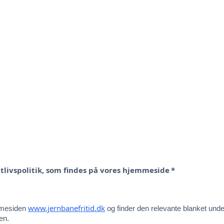
tlivspolitik, som findes på vores hjemmeside
*
www.jernbanefritid.dk
emmesiden
og finder den relevante blanket un
en.