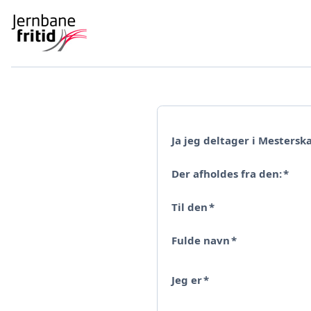
Ja jeg deltager i Mesterska
Der afholdes fra den:
*
Til den
*
Fulde navn
*
Jeg er
*