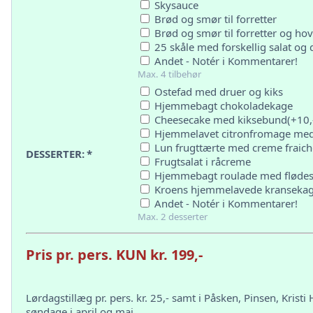
Skysauce
Brød og smør til forretter
Brød og smør til forretter og hove
25 skåle med forskellig salat og d
Andet - Notér i Kommentarer!
Max. 4 tilbehør
Ostefad med druer og kiks
Hjemmebagt chokoladekage
Cheesecake med kiksebund(+10,- 
Hjemmelavet citronfromage me
Lun frugttærte med creme fraich
DESSERTER:
*
Frugtsalat i råcreme
Hjemmebagt roulade med fløde
Kroens hjemmelavede kransekag
Andet - Notér i Kommentarer!
Max. 2 desserter
Pris pr. pers. KUN kr. 199,-
Lørdagstillæg pr. pers. kr. 25,- samt i Påsken, Pinsen, Krist
søndage i april og maj