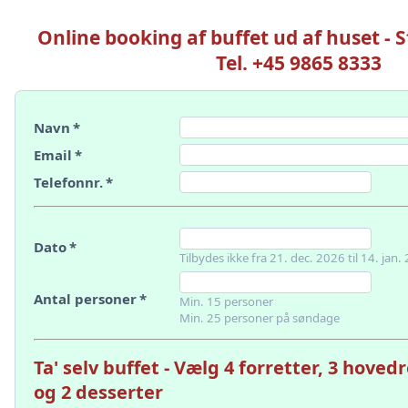
Online booking af buffet ud af huset - S
Tel. +45 9865 8333
Navn
*
Email
*
Telefonnr.
*
Dato
*
Tilbydes ikke fra 21. dec. 2026 til 14. jan.
Antal personer
*
Min. 15 personer
Min. 25 personer på søndage
Ta' selv buffet - Vælg 4 forretter, 3 hovedr
og 2 desserter