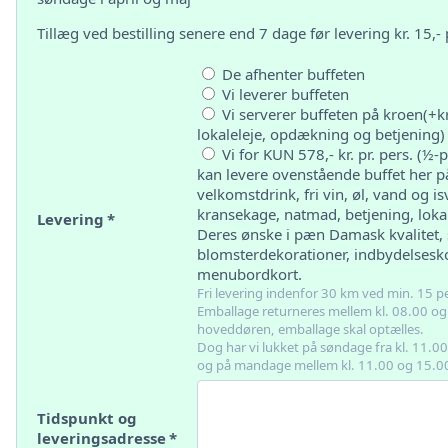
Tillæg ved bestilling senere end 7 dage før levering kr. 15,- p
De afhenter buffeten
Vi leverer buffeten
Vi serverer buffeten på kroen(+kr. 
lokaleleje, opdækning og betjening)
Vi for KUN 578,- kr. pr. pers. (½-
kan levere ovenstående buffet her på
velkomstdrink, fri vin, øl, vand og i
kransekage, natmad, betjening, lokale
Levering
*
Deres ønske i pæn Damask kvalitet
blomsterdekorationer, indbydelsesko
menubordkort.
Fri levering indenfor 30 km ved min. 15 p
Emballage returneres mellem kl. 08.00 og
hoveddøren, emballage skal optælles.
Dog har vi lukket på søndage fra kl. 11.00
og på mandage mellem kl. 11.00 og 15.0
Tidspunkt og
leveringsadresse
*