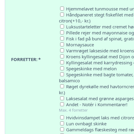
Hjemmelavet tunmousse med ur
Håndpaneret stegt fiskefilet me
citron(+10,- kr.)
Luksustarteletter med cremet hø
Pillede rejer med mayonnaise og c
Fisk i fad på bund af spinat, gra
Mornaysauce
Varmrøget lakseside med kroens p
Kroens kyllingesalat med Dijon 
FORRETTER:
*
Kyllingesalat med karrydressing
Spegeskinke med melon
Spegeskinke med bagte tomater, 
balsamico
Røget dyrekølle med havtorncre
kr.)
Laksesalat med grønne asparges
Andet - Notér i Kommentarer!
Max. 4 forretter
Hvidvinsdampet laks med citro
Lun ovnbagt skinke
Gammeldags flæskesteg med rødk