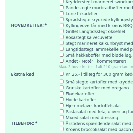
Krydderstegt marineret svineka
Pandestegte mørbradbøffer med
Lune frikadeller
Sprødstegte krydrede kyllingest
HOVEDRETTER:
*
Kyllingeoverlår med kroens BBQ
Grillet Langtidsstegt oksefilet
Rosastegt kalvecuvette
Stegt marineret kalkunbryst med
Langtidsstegt lammekølle med pe
Små hakkebøffer med bløde løg,
Andet - Notér i kommentarer!
Max. 3 hovedretter - I alt 210 gram kød pr
Ekstra kød
Kr. 25,- i tillæg for 300 gram kø
Små stegte kartofler med krydde
Græske kartofler med oregano
Flødekartofler
Hvide kartofler
Hjemmelavet kartoffelsalat
Pastasalat med feta, oliven og fo
Mixed salat med dressing
TILBEHØR:
*
Årstidens spændende salat med 
Kroens broccolisalat med bacon 