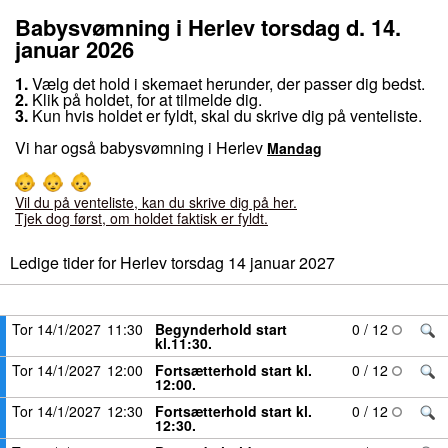
Babysvømning i Herlev torsdag d. 14.
januar 2026
1.
Vælg det hold i skemaet herunder, der passer dig bedst.
2.
Klik på holdet, for at tilmelde dig.
3.
Kun hvis holdet er fyldt, skal du skrive dig på venteliste.
Vi har også babysvømning i Herlev
Mandag
Vil du på venteliste, kan du skrive dig på her.
Tjek dog først, om holdet faktisk er fyldt.
Ledige tider for Herlev torsdag 14 januar 2027
FRA
TITEL
Tor 14/1/2027
11:30
Begynderhold start
0 / 12
kl.11:30.
Tor 14/1/2027
12:00
Fortsætterhold start kl.
0 / 12
12:00.
Tor 14/1/2027
12:30
Fortsætterhold start kl.
0 / 12
12:30.