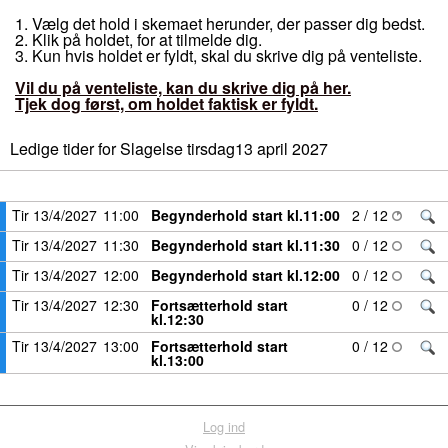
1. Vælg det hold i skemaet herunder, der passer dig bedst.
2. Klik på holdet, for at tilmelde dig.
3. Kun hvis holdet er fyldt, skal du skrive dig på venteliste.
Vil du på venteliste, kan du skrive dig på her.
Tjek dog først, om holdet faktisk er fyldt.
Ledige tider for Slagelse tirsdag13 april 2027
FRA
TITEL
Tir 13/4/2027
11:00
Begynderhold start kl.11:00
2 / 12
Tir 13/4/2027
11:30
Begynderhold start kl.11:30
0 / 12
Tir 13/4/2027
12:00
Begynderhold start kl.12:00
0 / 12
Tir 13/4/2027
12:30
Fortsætterhold start
0 / 12
kl.12:30
Tir 13/4/2027
13:00
Fortsætterhold start
0 / 12
kl.13:00
Log ind