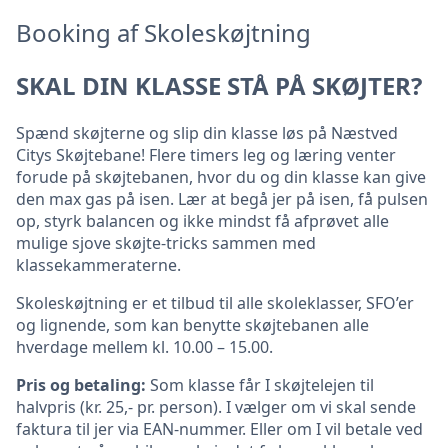
Booking af Skoleskøjtning
SKAL DIN KLASSE STÅ PÅ SKØJTER?
Spænd skøjterne og slip din klasse løs på Næstved
Citys Skøjtebane! Flere timers leg og læring venter
forude på skøjtebanen, hvor du og din klasse kan give
den max gas på isen. Lær at begå jer på isen, få pulsen
op, styrk balancen og ikke mindst få afprøvet alle
mulige sjove skøjte-tricks sammen med
klassekammeraterne.
Skoleskøjtning er et tilbud til alle skoleklasser, SFO’er
og lignende, som kan benytte skøjtebanen alle
hverdage mellem kl. 10.00 – 15.00.
Pris og betaling:
Som klasse får I skøjtelejen til
halvpris (kr. 25,- pr. person). I vælger om vi skal sende
faktura til jer via EAN-nummer. Eller om I vil betale ved