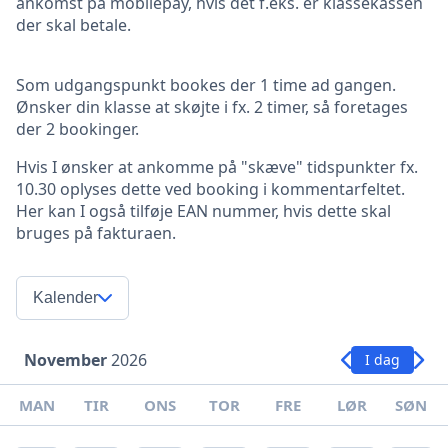
ankomst på mobilepay, hvis det f.eks. er klassekassen
der skal betale.
Som udgangspunkt bookes der 1 time ad gangen.
Ønsker din klasse at skøjte i fx. 2 timer, så foretages
der 2 bookinger.
Hvis I ønsker at ankomme på "skæve" tidspunkter fx.
10.30 oplyses dette ved booking i kommentarfeltet.
Her kan I også tilføje EAN nummer, hvis dette skal
bruges på fakturaen.
Kalender
November
2026
I dag
MAN
TIR
ONS
TOR
FRE
LØR
SØN