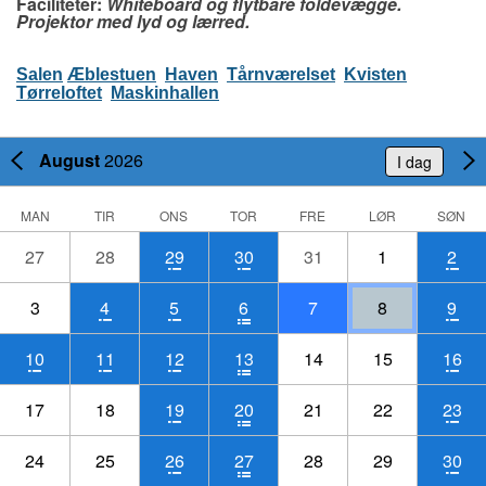
Faciliteter:
Whiteboard og flytbare foldevægge.
Projektor med lyd og lærred.
Salen
Æblestuen
Haven
Tårnværelset
Kvisten
Tørreloftet
Maskinhallen
August
2026
I dag
MAN
TIR
ONS
TOR
FRE
LØR
SØN
27
28
29
30
31
1
2
3
4
5
6
7
8
9
10
11
12
13
14
15
16
17
18
19
20
21
22
23
24
25
26
27
28
29
30