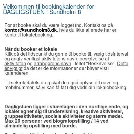
Velkommen til bookingkalender for
DAGLIGSTUEN i Sundholm 8
For at booke skal du være logget ind. Kontakt os på
kontor@sundholm8.dk
, hvis du ikke allerede har en
konto til lokalebooking.
Når du booker et lokale
Klik på det tidspunkt du gerne til booke til, vælg tidsinterval
og angiv venligst
aktivitetens navn
,
beskrivelse af
aktiviteten
og
arrangørens navn
i feltet "Beskrivelse".
Dette
er vigtigt
da det er de informationer der bliver vist i
kalenderen.
Til sekretariatets brug skal du også oplyse dit navn og
mobilnummer, så vi kan få fat i dig vedr. din lokalebooking.
Dagligstuen ligger i stueetagen i den nordlige ende, og
lokalet egner sig til undervisning, kreative aktiviteter,
gruppeaktiviteter, sociale aktiviteter og større møder.
Max 20 personer ved biografopstilling / 14 ved
almindelig opstilling med borde.