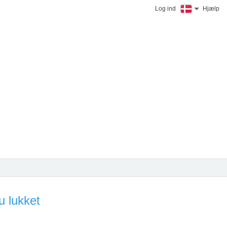
Log ind
Hjælp
u lukket