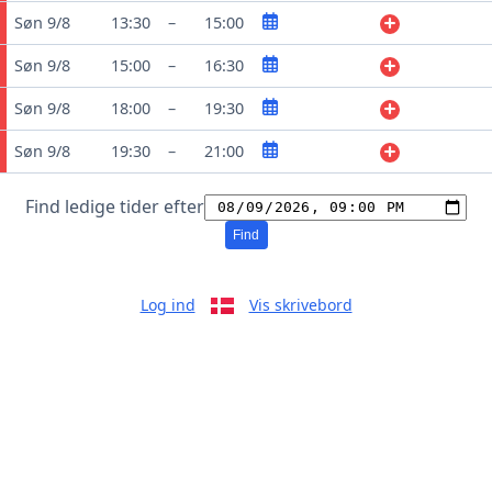
Søn 9/8
13:30
–
15:00
Søn 9/8
15:00
–
16:30
Søn 9/8
18:00
–
19:30
Søn 9/8
19:30
–
21:00
Find ledige tider efter
Find
Log ind
Vis skrivebord