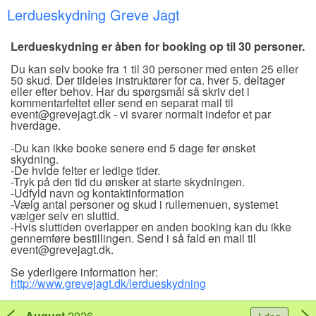
Lerdueskydning Greve Jagt
Lerdueskydning er åben for booking op til 30 personer.
Du kan selv booke fra 1 til 30 personer med enten 25 eller
50 skud. Der tildeles instruktører for ca. hver 5. deltager
eller efter behov. Har du spørgsmål så skriv det i
kommentarfeltet eller send en separat mail til
event@grevejagt.dk - vi svarer normalt indefor et par
hverdage.
-Du kan ikke booke senere end 5 dage før ønsket
skydning.
-De hvide felter er ledige tider.
-Tryk på den tid du ønsker at starte skydningen.
-Udfyld navn og kontaktinformation
-Vælg antal personer og skud i rullemenuen, systemet
vælger selv en sluttid.
-Hvis sluttiden overlapper en anden booking kan du ikke
gennemføre bestillingen. Send i så fald en mail til
event@grevejagt.dk.
Se yderligere information her:
http://www.grevejagt.dk/lerdueskydning
August
2026