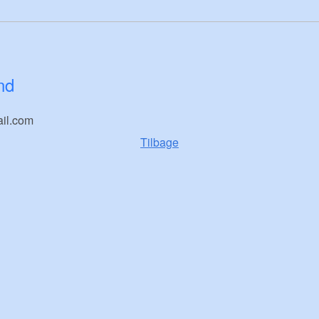
nd
il.com
Tilbage