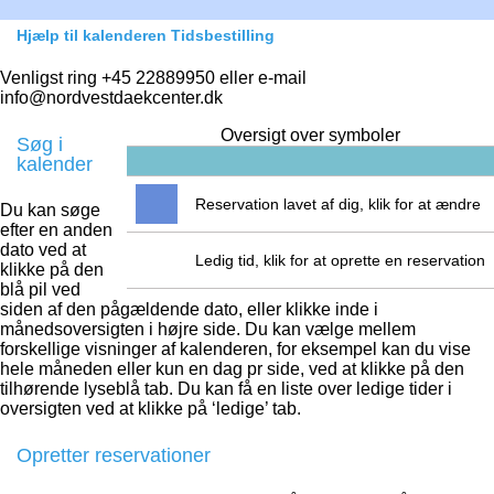
Hjælp til kalenderen Tidsbestilling
Venligst ring +45 22889950 eller e-mail
info@nordvestdaekcenter.dk
Oversigt over symboler
Søg i
kalender
Reservation lavet af dig, klik for at ændre
Du kan søge
efter en anden
dato ved at
Ledig tid, klik for at oprette en reservation
klikke på den
blå pil ved
siden af den pågældende dato, eller klikke inde i
månedsoversigten i højre side. Du kan vælge mellem
forskellige visninger af kalenderen, for eksempel kan du vise
hele måneden eller kun en dag pr side, ved at klikke på den
tilhørende lyseblå tab. Du kan få en liste over ledige tider i
oversigten ved at klikke på ‘ledige’ tab.
Opretter reservationer