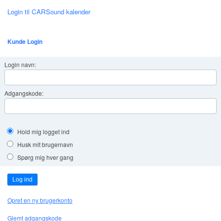
Login til CARSound kalender
Kunde Login
Login navn:
Adgangskode:
Hold mig logget ind
Husk mit brugernavn
Spørg mig hver gang
Log ind
Opret en ny brugerkonto
Glemt adgangskode