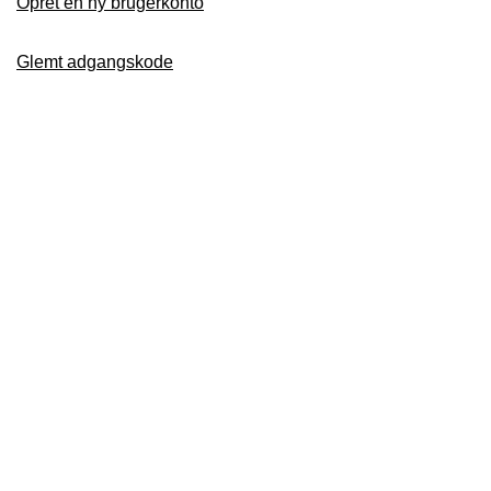
Opret en ny brugerkonto
Glemt adgangskode