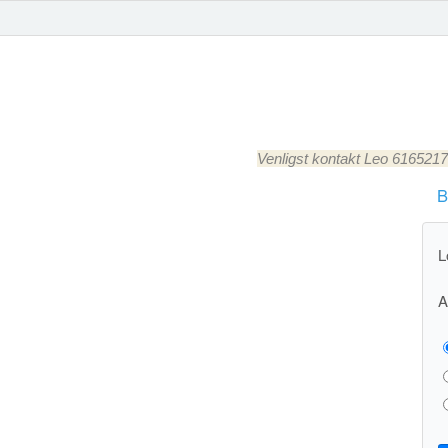
Venligst kontakt Leo 61652177
B
L
A