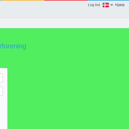
Log ind
Hjælp
rforening