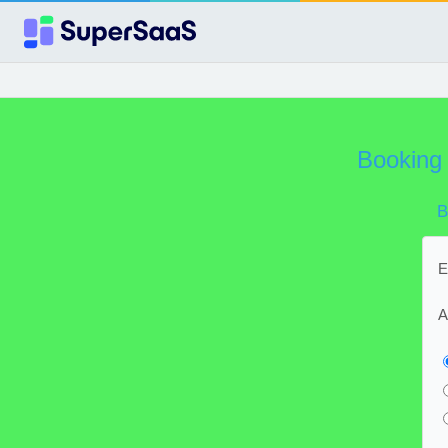
Booking 
B
E
A