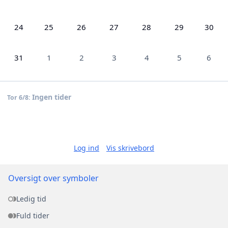
24
25
26
27
28
29
30
31
1
2
3
4
5
6
Ingen tider
Tor 6/8:
Log ind
Vis skrivebord
Oversigt over symboler
Ledig tid
Fuld tider