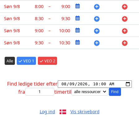
Søn 9/8
8:00
–
9:00
Søn 9/8
8:30
–
9:30
Søn 9/8
9:00
–
10:00
Søn 9/8
9:30
–
10:30
Alle
VEO 1
VEO 2
Find ledige tider efter
fra
timer
til
Find
Log ind
Vis skrivebord