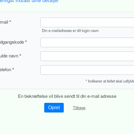
enligst indtast dine detaljer
mail
Din e-mailadresse er dit login navn
dgangskode
ulde navn
elefon
* Indikerer at feltet skal udfyl
En bekræftelse vil blive sendt til din e-mail adresse
Tilbage