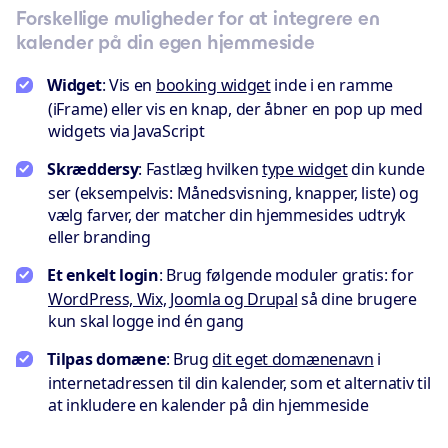
Forskellige muligheder for at integrere en
kalender på din egen hjemmeside
Widget
: Vis en
booking widget
inde i en ramme
(iFrame) eller vis en knap, der åbner en pop up med
widgets via JavaScript
Skræddersy
: Fastlæg hvilken
type widget
din kunde
ser (eksempelvis: Månedsvisning, knapper, liste) og
vælg farver, der matcher din hjemmesides udtryk
eller branding
Et enkelt login
: Brug følgende moduler gratis: for
WordPress, Wix, Joomla og Drupal
så dine brugere
kun skal logge ind én gang
Tilpas domæne
: Brug
dit eget domænenavn
i
internetadressen til din kalender, som et alternativ til
at inkludere en kalender på din hjemmeside