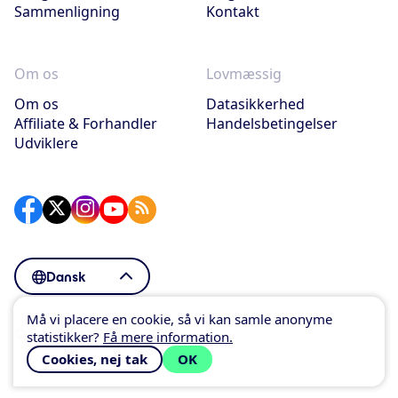
Sammenligning
Kontakt
Om os
Lovmæssig
Om os
Datasikkerhed
Affiliate & Forhandler
Handelsbetingelser
Udviklere
Dansk
Må vi placere en cookie, så vi kan samle anonyme
© SuperSaaS 2007–2026
statistikker?
Få mere information.
Cookies, nej tak
OK