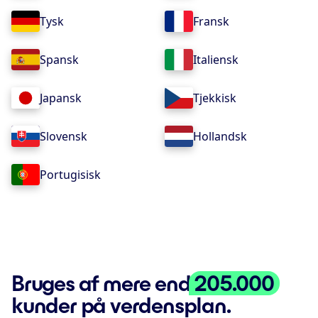
Tysk
Fransk
Spansk
Italiensk
Japansk
Tjekkisk
Slovensk
Hollandsk
Portugisisk
Bruges af mere end
205.000
kunder på verdensplan.