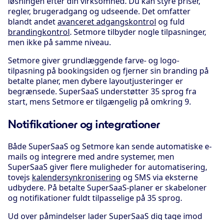
løsningen efter din virksomhed. Du kan styre priser,
regler, brugeradgang og udseende. Det omfatter
blandt andet
avanceret adgangskontrol
og fuld
brandingkontrol
. Setmore tilbyder nogle tilpasninger,
men ikke på samme niveau.
Setmore giver grundlæggende farve- og logo-
tilpasning på bookingsiden og fjerner sin branding på
betalte planer, men dybere layoutjusteringer er
begrænsede. SuperSaaS understøtter 35 sprog fra
start, mens Setmore er tilgængelig på omkring 9.
Notifikationer og integrationer
Både SuperSaaS og Setmore kan sende automatiske e-
mails og integrere med andre systemer, men
SuperSaaS giver flere muligheder for automatisering,
tovejs
kalendersynkronisering
og SMS via eksterne
udbydere. På betalte SuperSaaS-planer er skabeloner
og notifikationer fuldt tilpasselige på 35 sprog.
Ud over påmindelser lader SuperSaaS dig tage imod