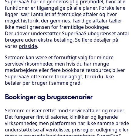
SuperSaaS har en gennemsigtig prismodel, hvor alle
funktioner er tilgængelige på alle planer. Forskellene
ligger især i antallet af fremtidige aftaler og hvor
meget historik, der gemmes. Færdige aftaler tæller
ikke med i grænsen for fremtidige bookinger.
Derudover understøtter SuperSaaS ubegrænset antal
brugere uden ekstra betaling. Se flere detaljer på
vores
prisside
.
Setmore kan være et fornuftigt valg for mindre
servicevirksomheder, men hvis du har mange
medarbejdere eller flere bookbare ressourcer, bliver
SuperSaaS ofte mere fordelagtigt, fordi du ikke
betaler per bruger i samme grad.
Bookinger og brugsscenarier
Setmore er især rettet mod serviceaftaler og møder.
Det fungerer fint til saloner, klinikker og lignende
virksomheder, men platformen har ikke samme brede
understøttelse af
ventelister
,
prisregler
, udlejning eller
mere avancerede bookingopsætninger. SuperSaaS