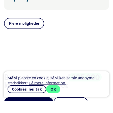
Flere muligheder
Betroet af mere end
205.000
Må vi placere en cookie, så vi kan samle anonyme
statistikker?
Få mere information.
kunder verden over.
Cookies, nej tak
OK
Kom i gang gratis
Kontakt os