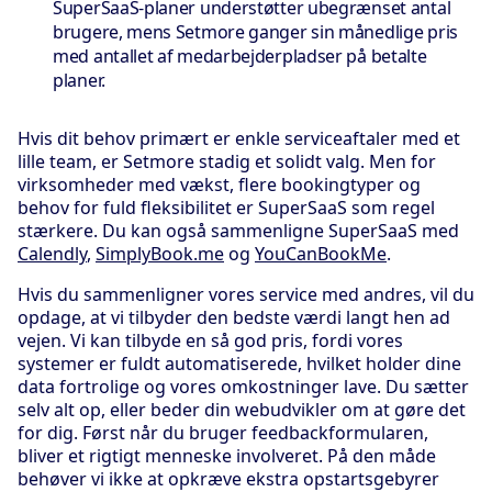
SuperSaaS-planer understøtter ubegrænset antal
brugere, mens Setmore ganger sin månedlige pris
med antallet af medarbejderpladser på betalte
planer.
Hvis dit behov primært er enkle serviceaftaler med et
lille team, er Setmore stadig et solidt valg. Men for
virksomheder med vækst, flere bookingtyper og
behov for fuld fleksibilitet er SuperSaaS som regel
stærkere. Du kan også sammenligne SuperSaaS med
Calendly
,
SimplyBook.me
og
YouCanBookMe
.
Hvis du sammenligner vores service med andres, vil du
opdage, at vi tilbyder den bedste værdi langt hen ad
vejen. Vi kan tilbyde en så god pris, fordi vores
systemer er fuldt automatiserede, hvilket holder dine
data fortrolige og vores omkostninger lave. Du sætter
selv alt op, eller beder din webudvikler om at gøre det
for dig. Først når du bruger feedbackformularen,
bliver et rigtigt menneske involveret. På den måde
behøver vi ikke at opkræve ekstra opstartsgebyrer