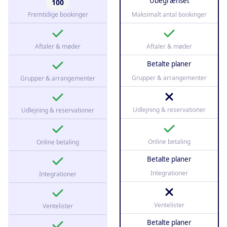
Ubegrænset
100
Fremtidige bookinger
Maksimalt antal bookinger
Aftaler & møder
Aftaler & møder
Betalte planer
Grupper & arrangementer
Grupper & arrangementer
Udlejning & reservationer
Udlejning & reservationer
Online betaling
Online betaling
Betalte planer
Integrationer
Integrationer
Ventelister
Ventelister
Betalte planer