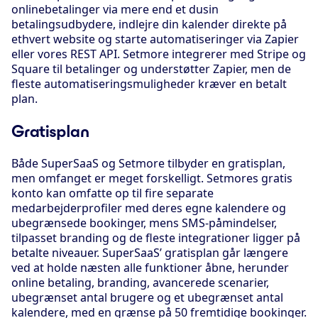
onlinebetalinger via mere end et dusin
betalingsudbydere, indlejre din kalender direkte på
ethvert website og starte automatiseringer via Zapier
eller vores REST API. Setmore integrerer med Stripe og
Square til betalinger og understøtter Zapier, men de
fleste automatiseringsmuligheder kræver en betalt
plan.
Gratisplan
Både SuperSaaS og Setmore tilbyder en gratisplan,
men omfanget er meget forskelligt. Setmores gratis
konto kan omfatte op til fire separate
medarbejderprofiler med deres egne kalendere og
ubegrænsede bookinger, mens SMS-påmindelser,
tilpasset branding og de fleste integrationer ligger på
betalte niveauer. SuperSaaS’ gratisplan går længere
ved at holde næsten alle funktioner åbne, herunder
online betaling, branding, avancerede scenarier,
ubegrænset antal brugere og et ubegrænset antal
kalendere, med en grænse på 50 fremtidige bookinger.