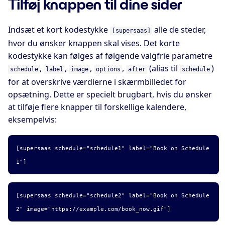
Tilføj knappen til dine sider
Indsæt et kort kodestykke
alle de steder,
[supersaas]
hvor du ønsker knappen skal vises. Det korte
kodestykke kan følges af følgende valgfrie parametre
,
,
,
,
(alias til
)
schedule
label
image
options
after
schedule
for at overskrive værdierne i skærmbilledet for
opsætning. Dette er specielt brugbart, hvis du ønsker
at tilføje flere knapper til forskellige kalendere,
eksempelvis:
[supersaas schedule="schedule1" label="Book on Schedule
1"]
[supersaas schedule="schedule2" label="Book on Schedule
2" image="https://example.com/book_now.gif"]