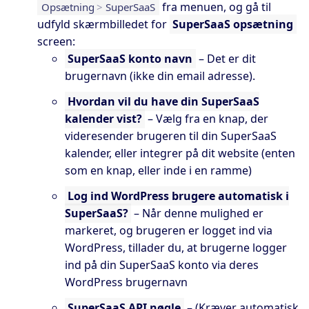
fra menuen, og gå til
Opsætning
>
SuperSaaS
udfyld skærmbilledet for
SuperSaaS opsætning
screen:
SuperSaaS konto navn
– Det er dit
brugernavn (ikke din email adresse).
Hvordan vil du have din SuperSaaS
kalender vist?
– Vælg fra en knap, der
videresender brugeren til din SuperSaaS
kalender, eller integrer på dit website (enten
som en knap, eller inde i en ramme)
Log ind WordPress brugere automatisk i
SuperSaaS?
– Når denne mulighed er
markeret, og brugeren er logget ind via
WordPress, tillader du, at brugerne logger
ind på din SuperSaaS konto via deres
WordPress brugernavn
SuperSaaS API nøgle
– (Kræver automatisk