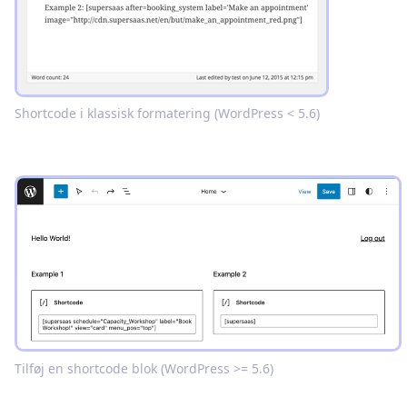
Shortcode i klassisk formatering (WordPress < 5.6)
Tilføj en shortcode blok (WordPress >= 5.6)