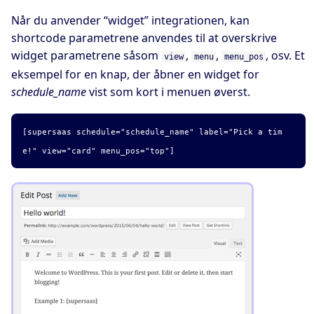
Når du anvender “widget” integrationen, kan
shortcode parametrene anvendes til at overskrive
widget parametrene såsom
,
,
, osv. Et
view
menu
menu_pos
eksempel for en knap, der åbner en widget for
schedule_name
vist som kort i menuen øverst.
[supersaas schedule="schedule_name" label="Pick a tim
e!" view="card" menu_pos="top"]