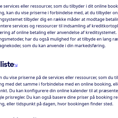
e services eller ressourcer, som du tilbyder i dit online bo
ng, kan du vise priserne i forbindelse med, at du tilbyder o
ngsystemet tilbyder dig en række måder at modtage betaling
ntere services og ressourcer til indsamling af kreditkorto
ring af online betaling eller anvendelse af kreditsystemet.
ingsmetoder, har du også mulighed for at tilbyde en lang r
gnekoder, som du kan anvende i din markedsføring.
liste
 du vise priserne på de services eller ressourcer, som du t
ing med det samme i forbindelse med en online booking, ell
nkt. Du kan konfigurere din online kalender til at præsenter
gle prisregler. Du kan også basere dine priser på booking r
ng, eller tidspunkt på dagen, hvor bookingen finder sted.