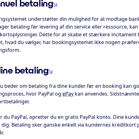
uel betaling
ngsystemet understøtter din mulighed for at modtage bankov
er betaling før levering af din service eller ressource, kan
kortoplysninger. Dette for at skabe et stærkere incitament ti
t, hvad du vælger, har bookingsystemet ikke nogen præferen
ingsform.
ine betaling
du beder om betaling fra dine kunder før en booking kan 
ingsproces, hvor PayPal og
ePay
kan anvendes. Sidstnævnte
rtbetalinger.
 du PayPal, opretter du en gratis PayPal konto. Dine kunde
e dig. Betaling sker ganske enkelt via kundernes kreditko
r.