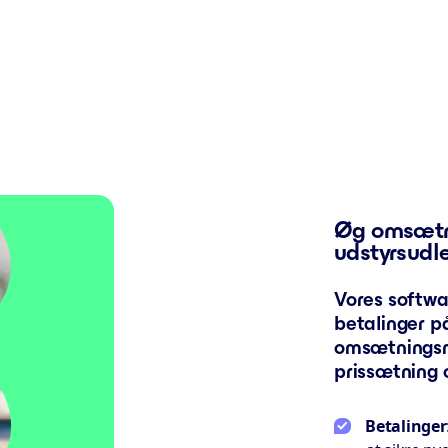
Øg omsætni
udstyrsudl
Vores softwa
betalinger p
omsætningsm
prissætning
Betalinger