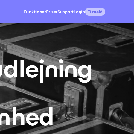
Funktioner
Priser
Support
Login
Tilmeld
udlejning
omhed