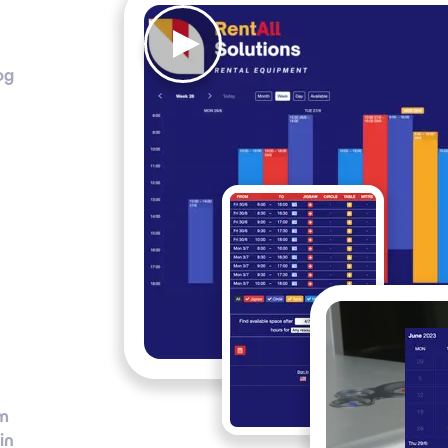
og
om
in