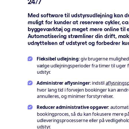
24/7
Med software til udstyrsudlejning kan d
muligt for kunder at reservere cykler, c
byggeværktøj og meget mere online til e
Automatisering strømliner din drift, ma
udnyttelsen af udstyret og forbedrer ku
Fleksibel udlejning
: giv brugerne mulighed
vælge udlejningsperioder fra timer til uger f
udstyr.
Administrer aflysninger
: indstil
aflysningsp
hvor lang tid i forvejen bookinger kan ændre
annulleres, og minimer forstyrrelser.
Reducer administrative opgaver
: automat
bookingproces, så du kan fokusere mere på
udleveringsprocesserne eller på vedligehold
udstyr.