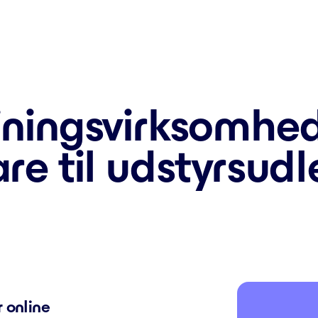
jningsvirksomhe
re til udstyrsudl
 online