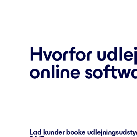
Hvorfor udle
online softwa
Lad kunder booke udlejningsudstyr