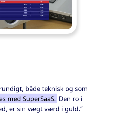
rundigt, både teknisk og som
nes med SuperSaaS.
Den ro i
ed, er sin vægt værd i guld.”