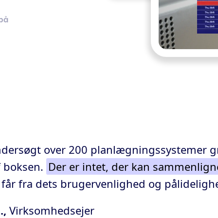
 på
ndersøgt over 200 planlægningssystemer g
f boksen.
Der er intet, der kan sammenlig
g får fra dets brugervenlighed og pålideligh
.,
Virksomhedsejer