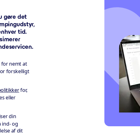
u gøre det
ampingudstyr,
nhver tid.
ksimerer
ndeservicen.
 for nemt at
or forskelligt
olitikker
for,
s eller
iser din
 ind- og
else af dit