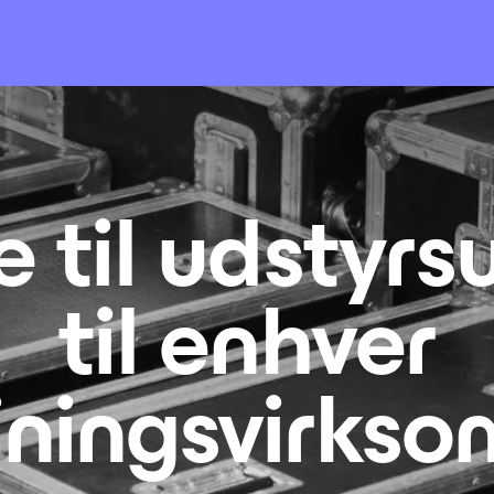
 til udstyrs
til enhver
jningsvirks