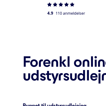
4.9
110 anmeldelser
Forenkl onlin
udstyrsudlej
Bygget til udstyrsudlejning