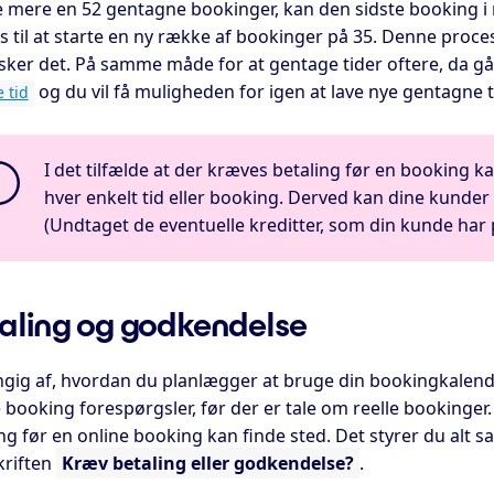
ve mere en 52 gentagne bookinger, kan den sidste booking 
s til at starte en ny række af bookinger på 35. Denne proce
ker det. På samme måde for at gentage tider oftere, da gå til
og du vil få muligheden for igen at lave nye gentagne ti
 tid
I det tilfælde at der kræves betaling før en booking ka
hver enkelt tid eller booking. Derved kan dine kunder
(Undtaget de eventuelle kreditter, som din kunde har 
aling og godkendelse
gig af, hvordan du planlægger at bruge din bookingkalender
 booking forespørgsler, før der er tale om reelle bookinge
ng før en online booking kan finde sted. Det styrer du alt
kriften
Kræv betaling eller godkendelse?
.