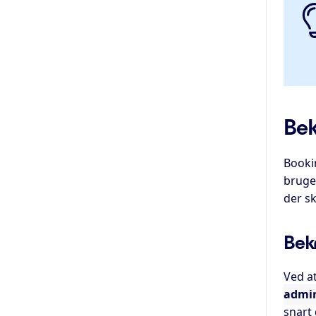
Bek
Bookin
bruges
der sk
Bek
Ved a
admin
snart 