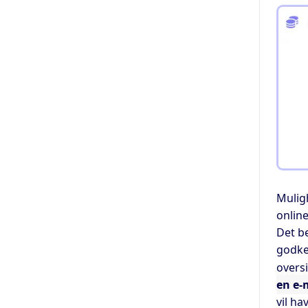
Muli
onlin
Det be
godke
overs
en e-
vil ha