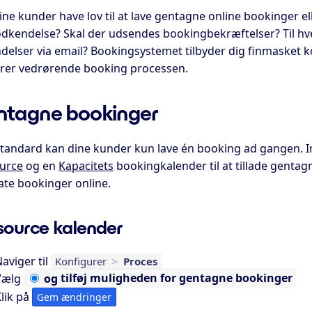
ine kunder have lov til at lave gentagne online bookinger el
odkendelse? Skal der udsendes bookingbekræftelser? Til 
delser via email? Bookingsystemet tilbyder dig finmasket k
yrer vedrørende booking processen.
tagne bookinger
tandard kan dine kunder kun lave én booking ad gangen. I
urce
og en
Kapacitets
bookingkalender til at tillade gentag
ate bookinger online.
source kalender
aviger til
Konfigurer
>
Proces
Vælg
og
tilføj muligheden for gentagne bookinger
lik på
Gem ændringer