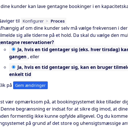
 dine kunder kan lave gentagne bookinger i en kapacitetska
aviger til
Konfigurer
>
Proces
fhængig af om dine kunder selv må vælge frekvensen i der
ilmelde sig alle tiderne på et hold. Da skal du vælge den m
gentagne reservationer?
Ja,
hvis en tid gentager sig (eks. hver tirsdag) ka
gangen
, eller
Ja,
hvis en tid gentager sig, kan en bruger tilmeld
enkelt tid
lik på
Gem ændringer
gst vær opmærksom på, at bookingsystemet ikke tillader di
. Denne begrænsning er indsat for at sikre dig imod, at di
nden formentlig ikke kunne opfylde alligevel. Og du kommer 
ngsystemet på grund af det store og uhensigtsmæssige anta