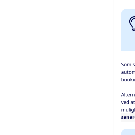
Som st
autom
booki
Alter
ved a
muligh
sener