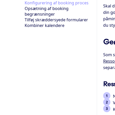
Konfigurering af booking proces
Skal d
Opsætning af booking
din g
begrænsninger
påmin
Tilføj skræddersyede formularer
du st
Kombiner kalendere
Gen
Som s
Resso
separ
Res
N
K