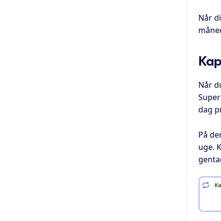
Når d
måneds
Kap
Når du
Superb
dag p
På den
uge. K
gentag