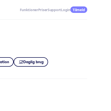
Funktioner
Priser
Support
Login
Tilmeld
ration
Daglig brug