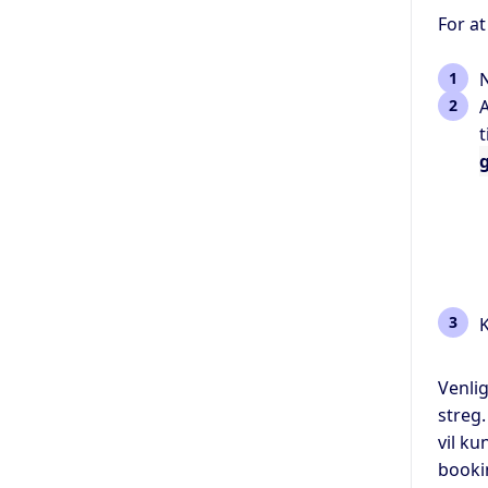
For at
N
A
t
K
Venli
streg
vil ku
booki