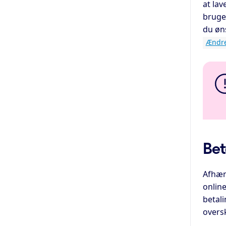
at la
bruge
du øns
Ændre
Bet
Afhæn
online
betali
overs