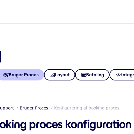
g
Bruger Proces
Layout
Betaling
Integ
upport
Bruger Proces
Konfigurering af booking proces
m
oking proces konfiguration