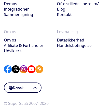
Demos
Ofte stillede spørgsmål
Integrationer
Blog
Sammenligning
Kontakt
Om os
Lovmæssig
Om os
Datasikkerhed
Affiliate & Forhandler
Handelsbetingelser
Udviklere
Dansk
© SuperSaaS 2007–2026